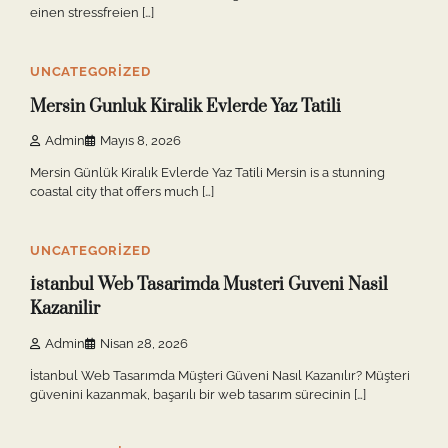
einen stressfreien […]
2 min read
0
UNCATEGORIZED
Mersin Gunluk Kiralik Evlerde Yaz Tatili
Admin
Mayıs 8, 2026
Mersin Günlük Kiralık Evlerde Yaz Tatili Mersin is a stunning
coastal city that offers much […]
2 min read
0
UNCATEGORIZED
İstanbul Web Tasarimda Musteri Guveni Nasil
Kazanilir
Admin
Nisan 28, 2026
İstanbul Web Tasarımda Müşteri Güveni Nasıl Kazanılır? Müşteri
güvenini kazanmak, başarılı bir web tasarım sürecinin […]
3 min read
0