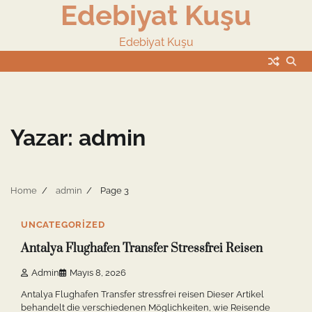
Edebiyat Kuşu
Skip
to
content
Edebiyat Kuşu
Yazar:
admin
Home
admin
Page 3
2 min read
0
UNCATEGORIZED
Antalya Flughafen Transfer Stressfrei Reisen
Admin
Mayıs 8, 2026
Antalya Flughafen Transfer stressfrei reisen Dieser Artikel
behandelt die verschiedenen Möglichkeiten, wie Reisende