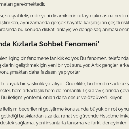
maları gerekmektedir.
ı, sosyal iletişimde yeni dinamiklerin ortaya çıkmasına neden
ştırırken, aynı zamanda gerçek hayatta karşılaşılan çeşitli risk
 arasında bu konuda dikkat, anlayış ve denge sağlanması öneml
nda Kızlarla Sohbet Fenomeni’
n ilginç bir fenomene tanıklık ediyor. Bu fenomen, telefonda
kilerini geliştirmek için yeni bir yol sunuyor. Artık gençler, ark
 konuşmaktan daha fazlasını yapıyorlar.
 büyük bir şaşkınlık yaratıyor. Öncelikle, bu trendin sadece 
ençler, hem arkadaşlık hem de romantik ilişki arayışlarında çevr
. Bu iletişim yöntemi, onları daha cesur ve özgüvenli kılıyor.
iletişim becerilerini geliştirme konusunda büyük bir rol oynu
min getirdiği baskılardan uzakta, rahat ve güvende hissetme imk
destek sağlama, yeni insanlarla tanışma ve farklı deneyimler