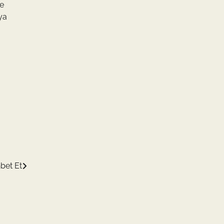
ve
ya
bet Et