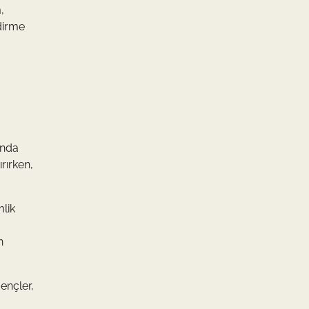
,
ndirme
onda
rırken,
lik
n
ençler,