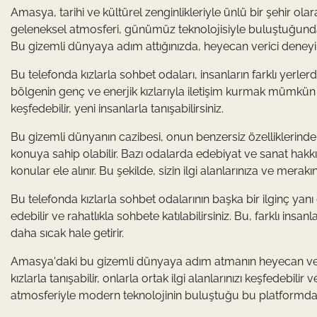
Amasya, tarihi ve kültürel zenginlikleriyle ünlü bir şehir o
geleneksel atmosferi, günümüz teknolojisiyle buluştuğunda o
Bu gizemli dünyaya adım attığınızda, heyecan verici deneyiml
Bu telefonda kızlarla sohbet odaları, insanların farklı yerle
bölgenin genç ve enerjik kızlarıyla iletişim kurmak mümkün h
keşfedebilir, yeni insanlarla tanışabilirsiniz.
Bu gizemli dünyanın cazibesi, onun benzersiz özelliklerind
konuya sahip olabilir. Bazı odalarda edebiyat ve sanat hakk
konular ele alınır. Bu şekilde, sizin ilgi alanlarınıza ve merakı
Bu telefonda kızlarla sohbet odalarının başka bir ilginç yanı 
edebilir ve rahatlıkla sohbete katılabilirsiniz. Bu, farklı ins
daha sıcak hale getirir.
Amasya'daki bu gizemli dünyaya adım atmanın heyecan ve
kızlarla tanışabilir, onlarla ortak ilgi alanlarınızı keşfedebili
atmosferiyle modern teknolojinin buluştuğu bu platformda, şa