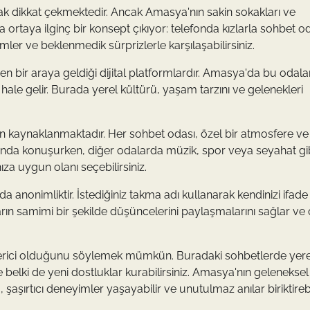
larak dikkat çekmektedir. Ancak Amasya'nın sakin sokakları ve
rtaya ilginç bir konsept çıkıyor: telefonda kızlarla sohbet od
er ve beklenmedik sürprizlerle karşılaşabilirsiniz.
rden bir araya geldiği dijital platformlardır. Amasya'da bu odala
ale gelir. Burada yerel kültürü, yaşam tarzını ve gelenekleri
en kaynaklanmaktadır. Her sohbet odası, özel bir atmosfere ve
ında konuşurken, diğer odalarda müzik, spor veya seyahat gibi
nıza uygun olanı seçebilirsiniz.
da anonimliktir. İstediğiniz takma adı kullanarak kendinizi ifade
anların samimi bir şekilde düşüncelerini paylaşmalarını sağlar ve
rici olduğunu söylemek mümkün. Buradaki sohbetlerde yere
r ve belki de yeni dostluklar kurabilirsiniz. Amasya'nın geleneksel
şırtıcı deneyimler yaşayabilir ve unutulmaz anılar biriktirebil