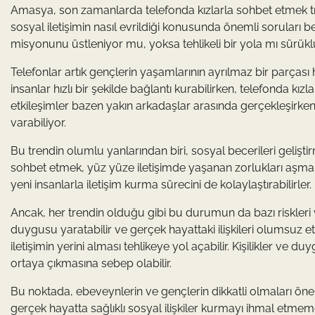
Amasya, son zamanlarda telefonda kızlarla sohbet etmek tre
sosyal iletişimin nasıl evrildiği konusunda önemli soruları 
misyonunu üstleniyor mu, yoksa tehlikeli bir yola mı sürük
Telefonlar artık gençlerin yaşamlarının ayrılmaz bir parçası 
insanlar hızlı bir şekilde bağlantı kurabilirken, telefonda kızl
etkileşimler bazen yakın arkadaşlar arasında gerçekleşirken,
varabiliyor.
Bu trendin olumlu yanlarından biri, sosyal becerileri gelişti
sohbet etmek, yüz yüze iletişimde yaşanan zorlukları aşma imk
yeni insanlarla iletişim kurma sürecini de kolaylaştırabilirler.
Ancak, her trendin olduğu gibi bu durumun da bazı riskleri
duygusu yaratabilir ve gerçek hayattaki ilişkileri olumsuz et
iletişimin yerini alması tehlikeye yol açabilir. Kişilikler ve d
ortaya çıkmasına sebep olabilir.
Bu noktada, ebeveynlerin ve gençlerin dikkatli olmaları önem
gerçek hayatta sağlıklı sosyal ilişkiler kurmayı ihmal etmemeli