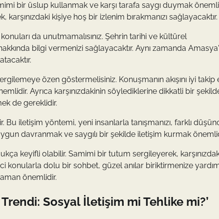
mimi bir üslup kullanmak ve karşı tarafa saygı duymak önemlid
arşınızdaki kişiye hoş bir izlenim bırakmanızı sağlayacaktır.
konuları da unutmamalısınız. Şehrin tarihi ve kültürel
rı hakkında bilgi vermenizi sağlayacaktır. Aynı zamanda Amasya
tacaktır.
sergilemeye özen göstermelisiniz. Konuşmanın akışını iyi takip
lidir. Ayrıca karşınızdakinin söylediklerine dikkatli bir şekild
ek de gereklidir.
. Bu iletişim yöntemi, yeni insanlarla tanışmanızı, farklı düşün
 uygun davranmak ve saygılı bir şekilde iletişim kurmak önemlid
ça keyifli olabilir. Samimi bir tutum sergileyerek, karşınızdaki
ici konularla dolu bir sohbet, güzel anılar biriktirmenize yardı
 zaman önemlidir.
rendi: Sosyal İletişim mi Tehlike mi?’