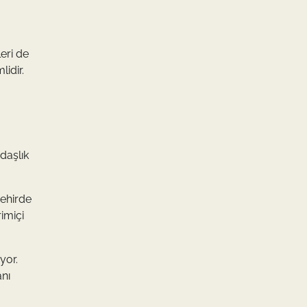
leri de
idir.
adaşlık
şehirde
imiçi
yor.
anı