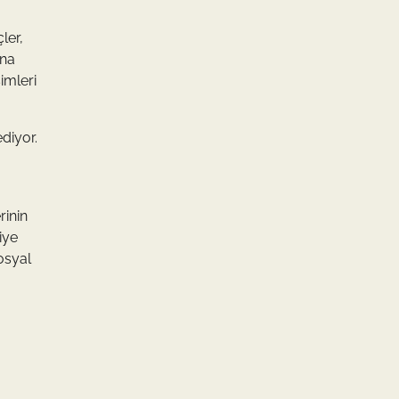
ler,
ına
imleri
diyor.
rinin
iye
osyal
u