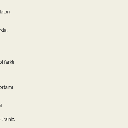
aları.
rda,
 farklı
 ortamı
l
irsiniz.