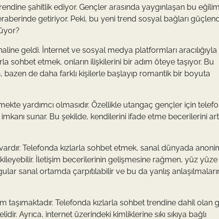
ndine şahitlik ediyor. Gençler arasında yaygınlaşan bu eğilim
beraberinde getiriyor. Peki, bu yeni trend sosyal bağları güçle
lüyor?
haline geldi. İnternet ve sosyal medya platformları aracılığıyla
arla sohbet etmek, onların ilişkilerini bir adım öteye taşıyor. Bu
 bazen de daha farklı kişilerle başlayıp romantik bir boyuta
rmekte yardımcı olmasıdır. Özellikle utangaç gençler için telef
anı sunar. Bu şekilde, kendilerini ifade etme becerilerini artı
 vardır. Telefonda kızlarla sohbet etmek, sanal dünyada anonim
kileyebilir. İletişim becerilerinin gelişmesine rağmen, yüz yüze
uygular sanal ortamda çarpıtılabilir ve bu da yanlış anlaşılmaları
 taşımaktadır. Telefonda kızlarla sohbet trendine dahil olan g
dir. Ayrıca, internet üzerindeki kimliklerine sıkı sıkıya bağlı