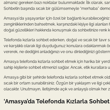
almanız gereken bazı noktalar bulunmaktadır. İlk olarak, sa
Sohbetin başında sıcak bir gülümsemeyle “merhaba” demek, k
Amasya'da yaşayanlar için özel bir bağlantı kurabileceğiniz 
zenginliklerinden bahsetmek, karşınızdaki kişiye ilgi alanla
doğal güzellikleri hakkında konuşmak da sohbetinize renk ka
Telefonda kızlarla sohbet ederken, doğal ve sıcak bir tavır 
ve karşılıklı olarak ilgi duyduğunuz konulara odaklanmak önem
vererek, ne dediğini anladığınızı ve onu dinlediğinizi gösterm
Amasya telefonda kızlarla sohbet etmek için harika bir yerdir
sahip kişilerle sohbet etmenizi sağlar. Ancak, etik kurallara
Amasya gibi bir şehirde telefonda kızlarla sohbet etmek olduk
sıcak bir ortam sunabilirsiniz. Özgün bir yaklaşım ve ilgi çek
olacaktır. Unutmayın, iletişimde açık ve anlayışlı olmak her
‘Amasya’da Telefonda Kızlarla Sohbet T