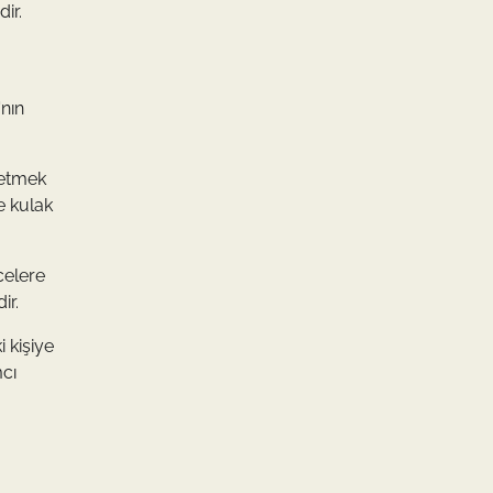
ir.
'nın
 etmek
e kulak
celere
ir.
 kişiye
mcı