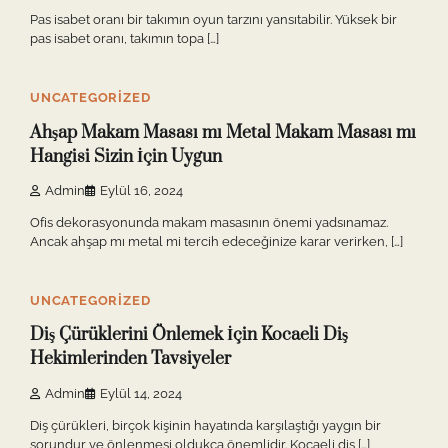
Pas isabet oranı bir takımın oyun tarzını yansıtabilir. Yüksek bir
pas isabet oranı, takımın topa […]
12 min read
0
UNCATEGORIZED
Ahşap Makam Masası mı Metal Makam Masası mı
Hangisi Sizin İçin Uygun
Admin
Eylül 16, 2024
Ofis dekorasyonunda makam masasının önemi yadsınamaz.
Ancak ahşap mı metal mi tercih edeceğinize karar verirken, […]
10 min read
0
UNCATEGORIZED
Diş Çürüklerini Önlemek İçin Kocaeli Diş
Hekimlerinden Tavsiyeler
Admin
Eylül 14, 2024
Diş çürükleri, birçok kişinin hayatında karşılaştığı yaygın bir
sorundur ve önlenmesi oldukça önemlidir. Kocaeli diş […]