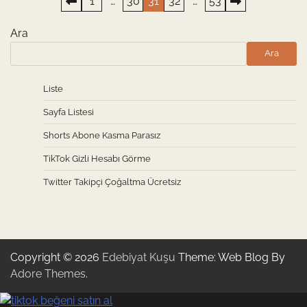
Yazı
1
…
30
31
32
…
53
sayfalaması
Ara
Ara
Liste
Sayfa Listesi
Shorts Abone Kasma Parasız
TikTok Gizli Hesabı Görme
Twitter Takipçi Çoğaltma Ücretsiz
Copyright © 2026
Edebiyat Kuşu
Theme: Web Blog By
Adore Themes
.