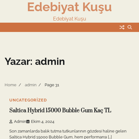
Edebiyat Kuşu
Skip
to
content
Edebiyat Kuşu
Yazar:
admin
Home
admin
Page 31
8 min read
0
UNCATEGORIZED
Saltica Hybrid 15000 Bubble Gum Kaç TL
Admin
Ekim 4, 2024
Son zamanlarda balık tutma tutkunlarının gözdesi haline gelen
Saltica Hybrid 15000 Bubble Gum, hem performansı […]