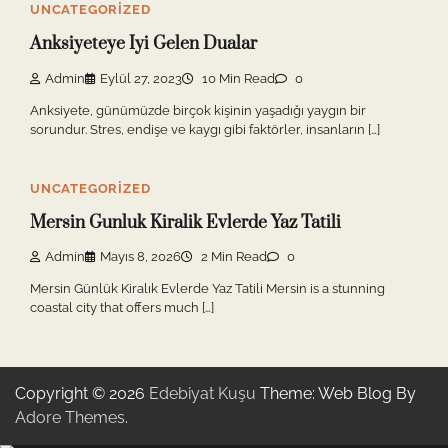
UNCATEGORIZED
Anksiyeteye Iyi Gelen Dualar
Admin
Eylül 27, 2023
10 Min Read
0
Anksiyete, günümüzde birçok kişinin yaşadığı yaygın bir
sorundur. Stres, endişe ve kaygı gibi faktörler, insanların […]
UNCATEGORIZED
Mersin Gunluk Kiralik Evlerde Yaz Tatili
Admin
Mayıs 8, 2026
2 Min Read
0
Mersin Günlük Kiralık Evlerde Yaz Tatili Mersin is a stunning
coastal city that offers much […]
Copyright © 2026
Edebiyat Kuşu
Theme: Web Blog By
Adore Themes
.