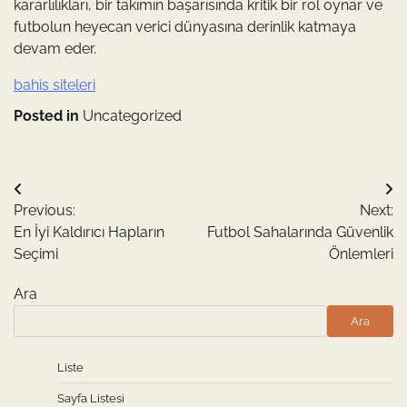
kararlılıkları, bir takımın başarısında kritik bir rol oynar ve
futbolun heyecan verici dünyasına derinlik katmaya
devam eder.
bahis siteleri
Posted in
Uncategorized
Yazı
Previous:
Next:
gezinmesi
En İyi Kaldırıcı Hapların
Futbol Sahalarında Güvenlik
Seçimi
Önlemleri
Ara
Ara
Liste
Sayfa Listesi