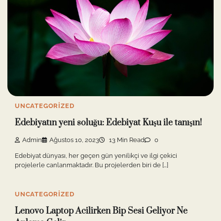
UNCATEGORIZED
Edebiyatın yeni soluğu: Edebiyat Kuşu ile tanışın!
Admin
Ağustos 10, 2023
13 Min Read
0
Edebiyat dünyası, her geçen gün yenilikçi ve ilgi çekici
projelerle canlanmaktadır. Bu projelerden biri de […]
UNCATEGORIZED
Lenovo Laptop Acilirken Bip Sesi Geliyor Ne