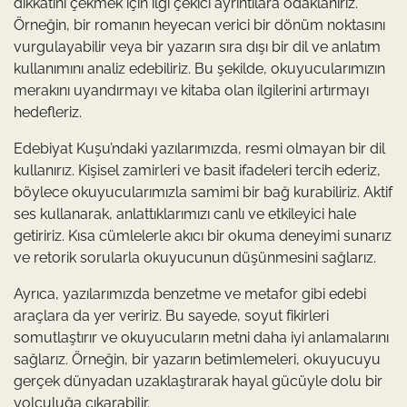
dikkatini çekmek için ilgi çekici ayrıntılara odaklanırız.
Örneğin, bir romanın heyecan verici bir dönüm noktasını
vurgulayabilir veya bir yazarın sıra dışı bir dil ve anlatım
kullanımını analiz edebiliriz. Bu şekilde, okuyucularımızın
merakını uyandırmayı ve kitaba olan ilgilerini artırmayı
hedefleriz.
Edebiyat Kuşu’ndaki yazılarımızda, resmi olmayan bir dil
kullanırız. Kişisel zamirleri ve basit ifadeleri tercih ederiz,
böylece okuyucularımızla samimi bir bağ kurabiliriz. Aktif
ses kullanarak, anlattıklarımızı canlı ve etkileyici hale
getiririz. Kısa cümlelerle akıcı bir okuma deneyimi sunarız
ve retorik sorularla okuyucunun düşünmesini sağlarız.
Ayrıca, yazılarımızda benzetme ve metafor gibi edebi
araçlara da yer veririz. Bu sayede, soyut fikirleri
somutlaştırır ve okuyucuların metni daha iyi anlamalarını
sağlarız. Örneğin, bir yazarın betimlemeleri, okuyucuyu
gerçek dünyadan uzaklaştırarak hayal gücüyle dolu bir
yolculuğa çıkarabilir.