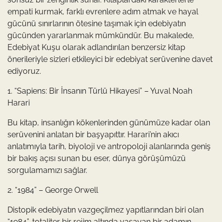
empati kurmak, farklı evrenlere adım atmak ve hayal
gücünü sınırlarının ötesine taşımak için edebiyatın
gücünden yararlanmak mümkündür. Bu makalede,
Edebiyat Kuşu olarak adlandırılan benzersiz kitap
önerileriyle sizleri etkileyici bir edebiyat serüvenine davet
ediyoruz.
1. “Sapiens: Bir İnsanın Türlü Hikayesi” – Yuval Noah
Harari
Bu kitap, insanlığın kökenlerinden günümüze kadar olan
serüvenini anlatan bir başyapıttır. Harari’nin akıcı
anlatımıyla tarih, biyoloji ve antropoloji alanlarında geniş
bir bakış açısı sunan bu eser, dünya görüşümüzü
sorgulamamızı sağlar.
2. “1984” – George Orwell
Distopik edebiyatın vazgeçilmez yapıtlarından biri olan
“1984”, totaliter bir rejim altında yaşayan bir adamın