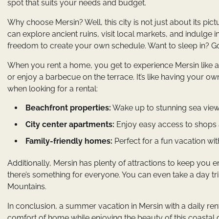
spot that suits your needs and budget.
Why choose Mersin? Well, this city is not just about its pictu
can explore ancient ruins, visit local markets, and indulge
freedom to create your own schedule. Want to sleep in? Go f
When you rent a home, you get to experience Mersin like a 
or enjoy a barbecue on the terrace. It’s like having your ow
when looking for a rental:
Beachfront properties:
Wake up to stunning sea view
City center apartments:
Enjoy easy access to shops 
Family-friendly homes:
Perfect for a fun vacation with
Additionally, Mersin has plenty of attractions to keep you en
there’s something for everyone. You can even take a day tri
Mountains.
In conclusion, a summer vacation in Mersin with a daily ren
comfort of home while enjoying the beauty of this coastal