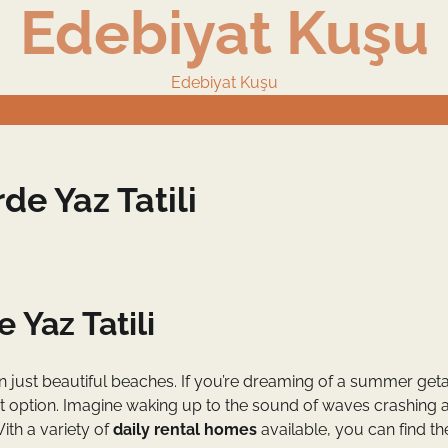
Edebiyat Kuşu
Edebiyat Kuşu
de Yaz Tatili
 Yaz Tatili
an just beautiful beaches. If you’re dreaming of a summer get
ct option. Imagine waking up to the sound of waves crashing 
th a variety of
daily rental homes
available, you can find th