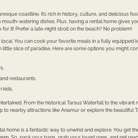
resque coastline. It’s rich in history, culture, and delicious fo
 in mouth-watering dishes. Plus, having a rental home gives yo
or it! Prefer a late-night stroll on the beach? No problem!
local. You can cook your favorite meals in a fully equipped k
n little slice of paradise. Here are some options you might co
s.
and restaurants.
 kids.
tertained. From the historical Tarsus Waterfall to the vibrant 
p to nearby attractions like Anamur or explore the beautiful 
tal home is a fantastic way to unwind and explore. You get th
 gem. So, pack your bags, grab your loved ones, and get read