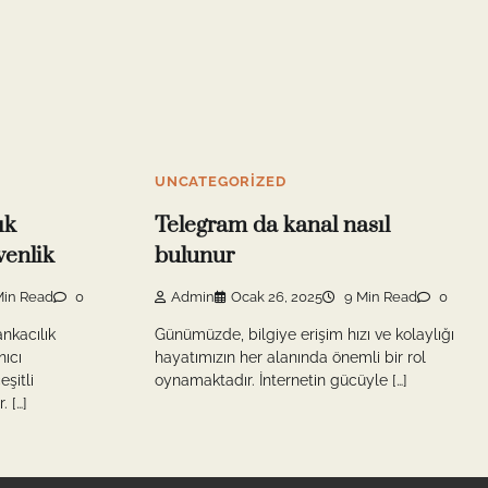
UNCATEGORIZED
ık
Telegram da kanal nasıl
enlik
bulunur
in Read
0
Admin
Ocak 26, 2025
9 Min Read
0
ankacılık
Günümüzde, bilgiye erişim hızı ve kolaylığı
nıcı
hayatımızın her alanında önemli bir rol
şitli
oynamaktadır. İnternetin gücüyle […]
. […]