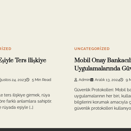
RIZED
UNCATEGORIZED
iyle Ters İlişkiye
Mobil Onay Bankacıl
Uygulamalarında Güv
ğustos 24, 2023
5 Min Read
Admin
Aralık 13, 2024
9 M
Güvenlik Protokolleri: Mobil b
e ters ilişkiye girmek, rüya
uygulamalarının her biri, kulla
öre farklı anlamlara sahiptir.
bilgilerini korumak amacıyla çe
rüyada eşiyle […]
güvenlik protokolleri kullanıyor