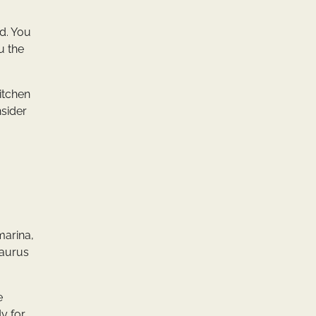
od. You
u the
itchen
nsider
marina,
Taurus
e
y for