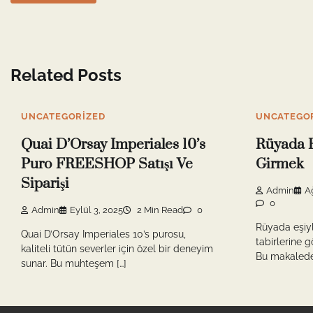
Related Posts
UNCATEGORIZED
UNCATEGO
Quai D’Orsay Imperiales 10’s
Rüyada Eş
Puro FREESHOP Satışı Ve
Girmek
Siparişi
Admin
A
0
Admin
Eylül 3, 2025
2 Min Read
0
Rüyada eşiyl
Quai D’Orsay Imperiales 10’s purosu,
tabirlerine g
kaliteli tütün severler için özel bir deneyim
Bu makalede 
sunar. Bu muhteşem […]