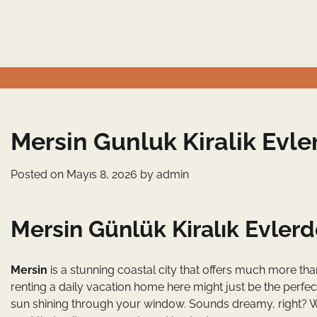
Skip
to
content
Mersin Gunluk Kiralik Evler
Posted on
Mayıs 8, 2026
by
admin
Mersin Günlük Kiralık Evlerde
Mersin
is a stunning coastal city that offers much more th
renting a daily vacation home here might just be the perfe
sun shining through your window. Sounds dreamy, right? Wi