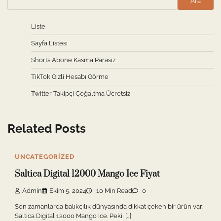
Ara
Liste
Sayfa Listesi
Shorts Abone Kasma Parasız
TikTok Gizli Hesabı Görme
Twitter Takipçi Çoğaltma Ücretsiz
Related Posts
UNCATEGORIZED
Saltica Digital 12000 Mango Ice Fiyat
Admin
Ekim 5, 2024
10 Min Read
0
Son zamanlarda balıkçılık dünyasında dikkat çeken bir ürün var:
Saltica Digital 12000 Mango Ice. Peki, […]