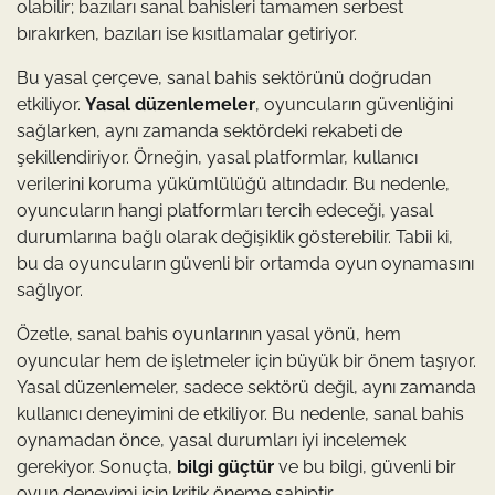
olabilir; bazıları sanal bahisleri tamamen serbest
bırakırken, bazıları ise kısıtlamalar getiriyor.
Bu yasal çerçeve, sanal bahis sektörünü doğrudan
etkiliyor.
Yasal düzenlemeler
, oyuncuların güvenliğini
sağlarken, aynı zamanda sektördeki rekabeti de
şekillendiriyor. Örneğin, yasal platformlar, kullanıcı
verilerini koruma yükümlülüğü altındadır. Bu nedenle,
oyuncuların hangi platformları tercih edeceği, yasal
durumlarına bağlı olarak değişiklik gösterebilir. Tabii ki,
bu da oyuncuların güvenli bir ortamda oyun oynamasını
sağlıyor.
Özetle, sanal bahis oyunlarının yasal yönü, hem
oyuncular hem de işletmeler için büyük bir önem taşıyor.
Yasal düzenlemeler, sadece sektörü değil, aynı zamanda
kullanıcı deneyimini de etkiliyor. Bu nedenle, sanal bahis
oynamadan önce, yasal durumları iyi incelemek
gerekiyor. Sonuçta,
bilgi güçtür
ve bu bilgi, güvenli bir
oyun deneyimi için kritik öneme sahiptir.