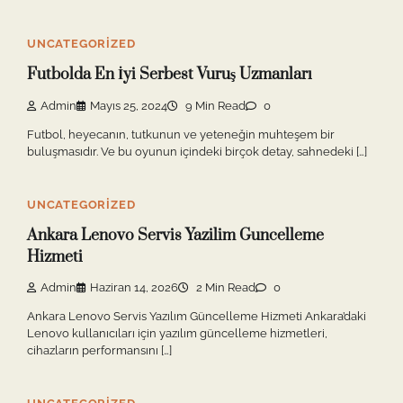
UNCATEGORIZED
Futbolda En İyi Serbest Vuruş Uzmanları
Admin
Mayıs 25, 2024
9 Min Read
0
Futbol, heyecanın, tutkunun ve yeteneğin muhteşem bir
buluşmasıdır. Ve bu oyunun içindeki birçok detay, sahnedeki […]
UNCATEGORIZED
Ankara Lenovo Servis Yazilim Guncelleme
Hizmeti
Admin
Haziran 14, 2026
2 Min Read
0
Ankara Lenovo Servis Yazılım Güncelleme Hizmeti Ankara’daki
Lenovo kullanıcıları için yazılım güncelleme hizmetleri,
cihazların performansını […]