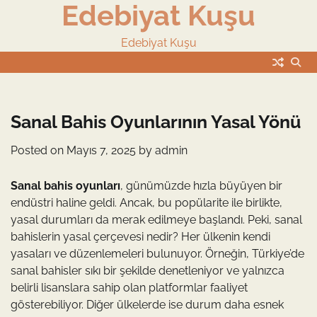
Edebiyat Kuşu
Skip
to
content
Edebiyat Kuşu
Sanal Bahis Oyunlarının Yasal Yönü
Posted on
Mayıs 7, 2025
by
admin
Sanal bahis oyunları
, günümüzde hızla büyüyen bir
endüstri haline geldi. Ancak, bu popülarite ile birlikte,
yasal durumları da merak edilmeye başlandı. Peki, sanal
bahislerin yasal çerçevesi nedir? Her ülkenin kendi
yasaları ve düzenlemeleri bulunuyor. Örneğin, Türkiye’de
sanal bahisler sıkı bir şekilde denetleniyor ve yalnızca
belirli lisanslara sahip olan platformlar faaliyet
gösterebiliyor. Diğer ülkelerde ise durum daha esnek