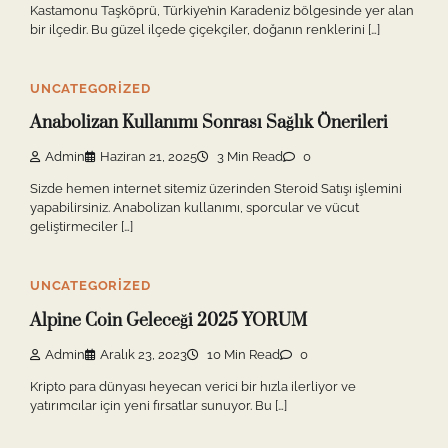
Kastamonu Taşköprü, Türkiye’nin Karadeniz bölgesinde yer alan
bir ilçedir. Bu güzel ilçede çiçekçiler, doğanın renklerini […]
UNCATEGORIZED
Anabolizan Kullanımı Sonrası Sağlık Önerileri
Admin
Haziran 21, 2025
3 Min Read
0
Sizde hemen internet sitemiz üzerinden Steroid Satışı işlemini
yapabilirsiniz. Anabolizan kullanımı, sporcular ve vücut
geliştirmeciler […]
UNCATEGORIZED
Alpine Coin Geleceği 2025 YORUM
Admin
Aralık 23, 2023
10 Min Read
0
Kripto para dünyası heyecan verici bir hızla ilerliyor ve
yatırımcılar için yeni fırsatlar sunuyor. Bu […]