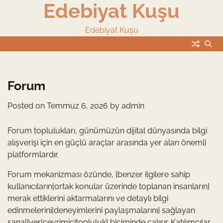
Edebiyat Kuşu
Skip
to
content
Edebiyat Kuşu
Forum
Posted on
Temmuz 6, 2026
by
admin
Forum toplulukları, günümüzün dijital dünyasında bilgi
alışverişi için en güçlü araçlar arasında yer alan önemli
platformlardır.
Forum mekanizması özünde, {benzer ilgilere sahip
kullanıcıların|ortak konular üzerinde toplanan insanların}
merak ettiklerini aktarmalarını ve detaylı bilgi
edinmelerini|deneyimlerini paylaşmalarını} sağlayan
sanal{yer|çevrimiçitopluluk} biçiminde çalışır. Katılımcılar