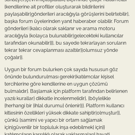
{kendilerine ait profiller oluşturarak bildirilerini
paylaşabilir|gönderileri aracılığıyla görüşlerini belirtebilir},
başka forum üyelerinden yanıt haberaber olabilir. Forum
gönderileri {kalıcı olarak saklanır ve arama motoru
aracılığıyla {kolayca bulunabilir|gelecekteki kullanıcılar
tarafından okunabilir}}}, bu sayede tekrarlayan soruların
tekrar tekrar cevaplanması azaltılır}|olumsuz yönde
çoğalır}}.
Uygun bir forum bulurken çok sayıda hususun göz
önünde bulundurulması gerekir|katılımcılar kişisel
tercihlerine göre kendilerine en uygun çözümü
bulmalıdır}. Başlamak için platform tarafından belirlenen
yazılı kurallar} dikkatle incelenmelidir}, {böylelikle
{herhangi bir {ihlal durumu} önlenir}|}. Platform kullanıcı
kitlesinin özellikleri yüksek dikkate sahiptir|olmuştur}},
çünkü {samimi ve yapıcı bir ortam sağlamak
için|güvenilir bir topluluk inşa edebilmek} için}}
katılımcıların karşılıklı olarak yaklaşmaları} hayati