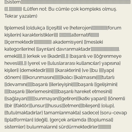
[[sistem}}}}}}}}}}}}}}}}}}}}}}}}}}}}}}}}}}}}}}}}}}}}}}}}}}}}}}}}}}}}}}}}}}}}}}}}}}}}}}}}}}}}}}}}}}}}}
{[[.]]}}}}}}}}} (Lütfen not: Bu cümle çok kompleks olmuş.
Tekrar yazalım)
tiplemesi} {oldukça {{çeşitli} ve {heterojen}]]}}}}}}}}}}|forum
kişilerin} karakteristikleri}}} [[{{[[{{{{alternatifi}}}}}}}
[[içermektedir}}}}}}}}}}}}}}} akademisyen} [[mesleki
kategorilerine} {{ayırılan} davranmaktadır]]}}}}}}}}}}}}}}}}}}}}}}.
emekli}}},}} {erkek ve {{kadın}}},}} {başarılı ve {{öğrenmeye
hevesli}}},}} {yerel ve {{uluslararası kullanıcılar} yapısına}
kişileri} {demektedir}}}}}}} [[karakterini} {ve [[bu {{{{yapı}
dönem} {{{{korunmasını|[[{{[[kalıcı [[kalmasını|[[[[tutarlı
[[devamını|[[[[başarılı [[ilerleyişini|[[[[başarılı [[gelişimini|
[[[[başarılı [[ilerlemesini|[[{{başarılı hareket etmesini]]
{{sağlayan|[[{{[[sunmayan|[[getiren|[[katkı yapan]] {{önemli
{{bir {{faktör|[[unsur|[[husus|[[etmen|[[bileşen]] {olup},
{{tutulmaktadırlar} tamamlanmakta} sadece} {soru-cevap
{{platformları} {değil}, {gerçek anlamda {{toplumsal}
sistemler} bulunmalarını} sürdürmektedirler}}}}}}}}}}}