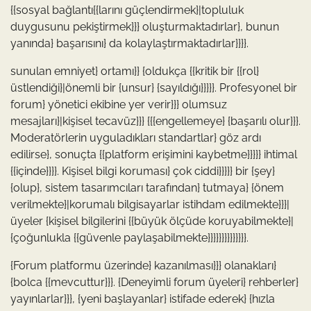
{{sosyal bağlantı{{larını güçlendirmek}|topluluk
duygusunu pekiştirmek}}} oluşturmaktadırlar}, bunun
yanında} başarısını} da kolaylaştırmaktadırlar}}}}.
sunulan emniyet} ortamı}} {oldukça {{kritik bir {{rol}
üstlendiği}|önemli bir {unsur} {sayıldığı}}}}}. Profesyonel bir
forum} yönetici ekibine yer verir}}} olumsuz
mesajları}|kişisel tecavüz}}} {{{engellemeye} {başarılı olur}}}.
Moderatörlerin uyguladıkları standartlar} göz ardı
edilirse}, sonuçta {{platform erişimini kaybetme}}}}} ihtimal
{{içinde}}}}. Kişisel bilgi koruması} çok ciddi}}}}} bir {şey}
{olup}, sistem tasarımcıları tarafından} tutmaya} {önem
verilmekte}|korumalı bilgisayarlar istihdam edilmekte}}}|
üyeler {kişisel bilgilerini {{büyük ölçüde koruyabilmekte}|
{çoğunlukla {{güvenle paylaşabilmekte}}}}}}}}}}}}}}.
{Forum platformu üzerinde} kazanılması}}} olanakları}
{bolca {{mevcuttur}}}. {Deneyimli forum üyeleri} rehberler}
yayınlarlar}}}, {yeni başlayanlar} istifade ederek} {hızla