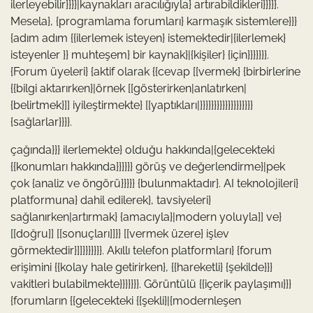
ilerleyebilir}}}}|kaynakları aracılığıyla} artırabildikleri}}}}}.
Mesela}, {programlama forumları} karmaşık sistemlere}}}
{adım adım {{ilerlemek isteyen} istemektedir|{ilerlemek}
isteyenler }} muhteşem} bir kaynak}|{kişiler} {için}}}}}}}.
{Forum üyeleri} {aktif olarak {{cevap [[vermek} {birbirlerine
{{bilgi aktarırken}|örnek [[gösterirken|anlatırken|
{belirtmek}]] iyileştirmekte} [[yaptıkları|}}}}}}}}}}}}}}}}}}}
{sağlarlar}}}}.
çağında}}} ilerlemekte} olduğu hakkında|{gelecekteki
{{konumları hakkında}}}}}} görüş ve değerlendirme}|pek
çok {analiz ve öngörü}}}}} {bulunmaktadır}. AI teknolojileri}
platformuna} dahil edilerek}, tavsiyeleri}
sağlanırken|artırmak} {amacıyla}|modern yoluyla]] ve}
[[doğru]] [[sonuçları]]}} [[vermek üzere} işlev
görmektedir}]]}}}}}}}. Akıllı telefon platformları} {forum
erişimini {{kolay hale getirirken}, {{hareketli} {şekilde}}}
vakitleri bulabilmekte}}}}}}}. Görüntülü {{içerik paylaşımı}}}
{forumların {{gelecekteki {{şekli}|{modernleşen