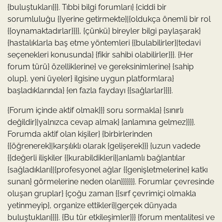
{buluştukları}}}. Tıbbi bilgi forumları} {ciddi bir
sorumluluğu {{yerine getirmekte}|{oldukça önemli bir rol
{{oynamaktadırlar}}}}, {çünkü} bireyler bilgi paylaşarak}
{hastalıklarla baş etme yöntemleri {{bulabilirler}|tedavi
seçenekleri konusunda} {fikir sahibi olabilirler}}}. {Her
forum türü} özelliklerine} ve gereksinimlerine} {sahip
olup}, yeni üyeler} ilgisine uygun platformlara}
başladıklarında} {en fazla faydayı {{sağlarlar}}}}.
{Forum içinde aktif olmak}}} soru sormakla} {sınırlı
değildir}|yalnızca cevap almak} {anlamına gelmez}}}}.
Forumda aktif olan kişiler} {birbirlerinden
{{öğrenerek}|karşılıklı olarak {gelişerek}}} {uzun vadede
{{değerli ilişkiler {{kurabildikleri}|anlamlı bağlantılar
{sağladıkları}|{profesyonel ağlar {{genişletmelerine} katkı
sunan} görmelerine neden olan}}}}}}}. Forumlar çevresinde
oluşan gruplar} {çoğu zaman {{sırf çevrimiçi olmakla
yetinmeyip}, organize ettikleri}|gerçek dünyada
buluştukları}}}}. {Bu tür etkileşimler}}} {forum mentalitesi ve