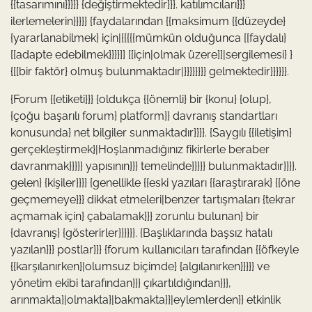
{{tasarımını}}}}} {değiştirmektedir}}}. katılımcıları}}}
ilerlemelerin}}}}} {faydalarından {{maksimum {{düzeyde}
{yararlanabilmek} için|{{{{{mümkün olduğunca [[faydalı}
[[adapte edebilmek}}}}]] [[için|olmak üzere]]|sergilemesi} }
{[[bir faktör} olmuş bulunmaktadır|}}}}}}}} gelmektedir}}}}}}.
{Forum {{etiketi}}} {oldukça {{önemli} bir {konu} {olup},
{çoğu başarılı forum} platform}} davranış standartları
konusunda} net bilgiler sunmaktadır}}}}. {Saygılı {{iletişim}
gerçekleştirmek}|Hoşlanmadığınız fikirlerle beraber
davranmak}}}}} yapısının}}} temelinde}}}}} bulunmaktadır}}}}.
gelen} {kişiler}}}} {genellikle {{eski yazıları {{araştırarak} {{öne
geçmemeye}}} dikkat etmeleri|benzer tartışmaları {tekrar
açmamak için} çabalamak}}} zorunlu bulunan} bir
{davranış} {gösterirler}}}}}}. {Başlıklarında başsız hatalı
yazılan}}} postlar}}} {forum kullanıcıları tarafından {{öfkeyle
{{karşılanırken}|olumsuz biçimde} {algılanırken}}}}} ve
yönetim ekibi tarafından}}} çıkartıldığından}}},
arınmakta}|olmakta}|bakmakta}}|eylemlerden}} etkinlik