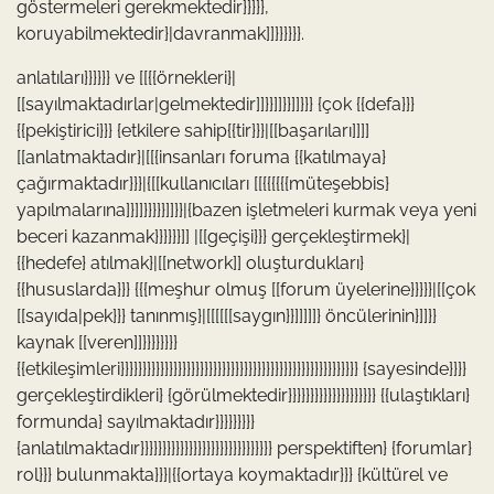
göstermeleri gerekmektedir}}}}},
koruyabilmektedir}|davranmak]]}}}}}}.
anlatıları}}}}}} ve [[{{örnekleri}|
[[sayılmaktadırlar|gelmektedir]]}}]]}}]]}}} {çok {{defa}}}
{{pekiştirici}}} {etkilere sahip{{tir}}}|[[başarıları]]]]
[[anlatmaktadır}|[[{insanları foruma {{katılmaya}
çağırmaktadır}}}|{[[kullanıcıları [[{{{{{{müteşebbis}
yapılmalarına]}]]}}}}}]]}}|{bazen işletmeleri kurmak veya yeni
beceri kazanmak}}}}}}]] |[[geçişi}}} gerçekleştirmek}|
{{hedefe} atılmak}|[[network]] oluşturdukları}
{{hususlarda}}} {{{meşhur olmuş [[forum üyelerine}}}}}|[[çok
[[sayıda|pek}}} tanınmış}|[[[[[[saygın}}]]]]]} öncülerinin}]]}}
kaynak [[veren]]}}}}}}}}
{{etkileşimleri}}}}}}}}}}}}}}}}}}}}}}}}}}}}}}}}}}}}}}}}}}}}}}}}}}}}}} {sayesinde}}}}
gerçekleştirdikleri} {görülmektedir}}}}}}}}}}}}}}}}}}}} {{ulaştıkları}
formunda} sayılmaktadır}}}}}}}}}
{anlatılmaktadır}}}}}}}}}}}}}}}}}}}}}}}}}}}}}} perspektiften} {forumlar}
rol}}} bulunmakta}}}|{{ortaya koymaktadır}}} {kültürel ve