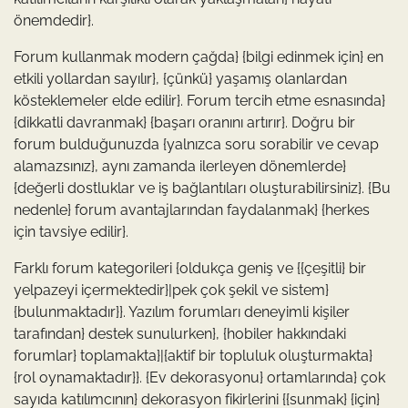
önemdedir}.
Forum kullanmak modern çağda} {bilgi edinmek için} en
etkili yollardan sayılır}, {çünkü} yaşamış olanlardan
kösteklemeler elde edilir}. Forum tercih etme esnasında}
{dikkatli davranmak} {başarı oranını artırır}. Doğru bir
forum bulduğunuzda {yalnızca soru sorabilir ve cevap
alamazsınız}, aynı zamanda ilerleyen dönemlerde}
{değerli dostluklar ve iş bağlantıları oluşturabilirsiniz}. {Bu
nedenle} forum avantajlarından faydalanmak} {herkes
için tavsiye edilir}.
Farklı forum kategorileri {oldukça geniş ve {{çeşitli} bir
yelpazeyi içermektedir}|pek çok şekil ve sistem}
{bulunmaktadır}}. Yazılım forumları deneyimli kişiler
tarafından} destek sunulurken}, {hobiler hakkındaki
forumlar} toplamakta}|{aktif bir topluluk oluşturmakta}
{rol oynamaktadır}}. {Ev dekorasyonu} ortamlarında} çok
sayıda katılımcının} dekorasyon fikirlerini {{sunmak} {için}