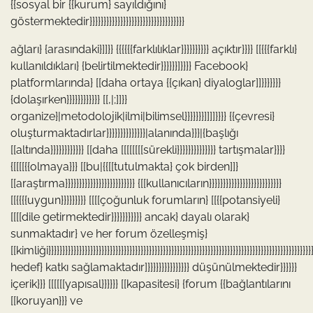
{{sosyal bir {{kurum} sayıldığını}
göstermektedir}}}}}}}}}}}}}}}}}}}}}}}}}}}}}}}}}}
ağları} {arasındaki}]]}} {{{{{{farklılıklar}}}}}}}}}} açıktır}}}} [[{{{farklı}
kullanıldıkları} {belirtilmektedir}}}}}}]}}}} Facebook}
platformlarında} [[daha ortaya {{çıkan} diyaloglar]]}}}}}}}
{dolaşırken}}}}}}}}}}}} [[,|;]]}}
organize}|metodolojik|ilmi|bilimsel}}}}}}}]]]]}}}} {{çevresi}
oluşturmaktadırlar}}}}}}}}}}}}}}|alanında}}}|{başlığı
[[altında}}}}}}}}}}}} [[daha [[[[[[[[sürekli}}}}}}}}}}}}}} tartışmalar}}}}
{[[[[{{olmaya}}} [[bu|{{[[tutulmakta} çok birden]]}
[[araştırma}}}}}}}}}}}}}}}}}}}}}}}}} {[[kullanıcıların}}}}}}}}}}}}}}}}}}}}}}}}}}
[[{{{{uygun}}}}}}}}} [[[[çoğunluk forumların} [[{{potansiyeli}
[[[[dile getirmektedir}}}}}}}}}}} ancak} dayalı olarak}
sunmaktadır} ve her forum özelleşmiş}
[[kimliği}}}}}}}}}}}}}}}}}}}}}}}}}}}}}}}}}}}}}}}}}}}}}}}}}}}}}}}}}}}}}}}}}}}}}}}}}}}}}}}}}}}}}}}}}}}}}}}
hedef} katkı sağlamaktadır]}}}}}}}}}}}}}}} düşünülmektedir}}}}}}
içerik}}} [[[[[[yapısal}}}}}} [[kapasitesi} {forum {{bağlantılarını
[[koruyan}}} ve