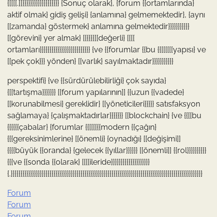
{[[[[.]]}}}}}}}}}}}}}}}}}}} {Sonuç olarak}, {forum {{ortamlarında}
aktif olmak} gidiş gelişi} {anlamına} gelmemektedir}, {aynı
[[zamanda} göstermek} anlamına gelmektedir}}}}}}}}}}}
[[görevini} yer almak} [[{{{{[[değerli} [[[[
ortamları}}}}}}}}}}}}}}}}}}}}}}}}}} {ve {{forumlar {{bu {{[[[[[[yapısı} ve
[[pek çok}}} yönden} [[varlık} sayılmaktadır}}}}}}}}}}}
perspektifi} {ve {{sürdürülebilirliği} çok sayıda}
{[[tartışma}}}}}}} [[forum yapılarının]] {{uzun {{vadede}
[[korunabilmesi} gereklidir} [[yöneticileri}}}}} satısfaksyon
sağlamaya} {çalışmaktadırlar}}}}}}} [[blockchain} {ve {{[[bu
{{{{{{çabalar} {forumlar {{[[[[{{modern {{çağın}
{{{gereksinimlerine} [[önemli} {oynadığı} [[değişimi]]
{{{{büyük {{oranda} {gelecek {{yıllar}}}}}} [[önemli]] {{rol}}}}}}}}}}
{{{ve {{sonda {{olarak} [[[[ileride}}}}}}}}}}}}}}}}}}}}
{.}}}}}}}}}}}}}}}}}}}}}}}}}}}}}}}}}}}}}}}}}}}}}}}}}}}}}}}}}}}}}}}}}}}}}}}}}}}}}}}}}}}}}}}}}}}}}}}}}}}
Forum
Forum
Forum