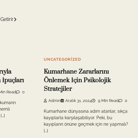
etirir
UNCATEGORIZED
ıyla
Kumarhane Zararlarını
 İpuçları
Önlemek İçin Psikolojik
Stratejiler
Min Read
0
Admin
Aralık 31, 2024
9 Min Read
0
l kumarın
nemli
Kumarhane dünyasına adım atanlar, sıkça
[…]
kayıplarla karşılaşabiliyor. Peki, bu
kayıpların önüne geçmek için ne yapmalı?
[…]