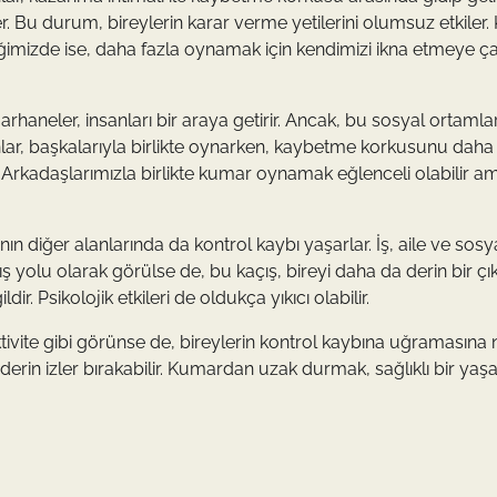
er. Bu durum, bireylerin karar verme yetilerini olumsuz etkiler
imizde ise, daha fazla oynamak için kendimizi ikna etmeye çalı
rhaneler, insanları bir araya getirir. Ancak, bu sosyal ortamlar
sanlar, başkalarıyla birlikte oynarken, kaybetme korkusunu daha
. Arkadaşlarımızla birlikte kumar oynamak eğlenceli olabilir a
ının diğer alanlarında da kontrol kaybı yaşarlar. İş, aile ve sosy
ış yolu olarak görülse de, bu kaçış, bireyi daha da derin bir 
ir. Psikolojik etkileri de oldukça yıkıcı olabilir.
ivite gibi görünse de, bireylerin kontrol kaybına uğramasına
derin izler bırakabilir. Kumardan uzak durmak, sağlıklı bir yaş