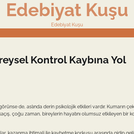
Edebiyat Kuşu
Edebiyat Kuşu
ysel Kontrol Kaybına Yol
örünse de, aslında derin psikolojik etkileri vardır. Kumarın çekic
u kaçış, çoğu zaman, bireylerin hayatını olumsuz etkileyen bir k
nlar, kazanma ihtimali ile kaybetme korkusu arasında gidip geli