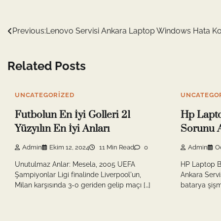
Yazı
Previous:
Lenovo Servisi Ankara Laptop Windows Hata Ko
gezinmesi
Related Posts
UNCATEGORIZED
UNCATEGO
Futbolun En İyi Golleri 21
Hp Lapto
Yüzyılın En İyi Anları
Sorunu A
Admin
Ekim 12, 2024
11 Min Read
0
Admin
O
Unutulmaz Anlar: Mesela, 2005 UEFA
HP Laptop B
Şampiyonlar Ligi finalinde Liverpool'un,
Ankara Serv
Milan karşısında 3-0 geriden gelip maçı […]
batarya şişm