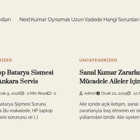
dları
Next:
Kumar Oynamak Uzun Vadede Hangi Sorunları G
RIZED
UNCATEGORIZED
p Batarya Sismesi
Sanal Kumar Zararlar
nkara Servis
Mücadele Aileler İçin
cak 9, 2026
2 Min Read
0
Admin
Ocak 10, 2025
10 
atarya Şişmesi Sorunu
Aile içinde açık iletişim, sana
is Bu makalede, HP laptop
zararlarıyla baş etmenin en ö
esi sorununu ve […]
yollarından biridir. Aile üyeleri 