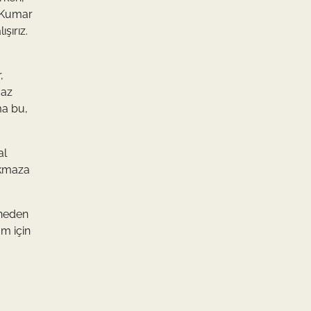
. Kumar
şırız.
,
 az
ma bu,
al
çıkmaza
 neden
am için