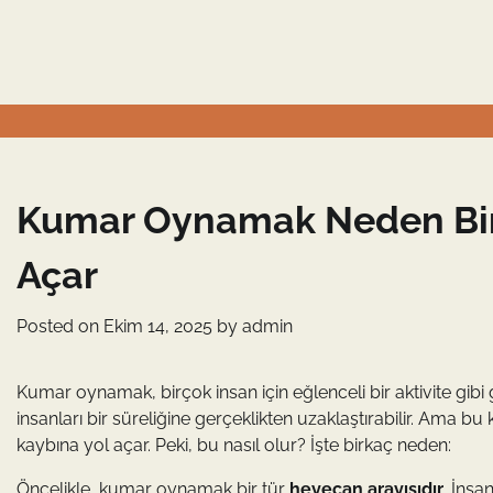
Skip
to
content
Kumar Oynamak Neden Bire
Açar
Posted on
Ekim 14, 2025
by
admin
Kumar oynamak, birçok insan için eğlenceli bir aktivite gibi g
insanları bir süreliğine gerçeklikten uzaklaştırabilir. Ama b
kaybına yol açar. Peki, bu nasıl olur? İşte birkaç neden:
Öncelikle, kumar oynamak bir tür
heyecan arayışıdır
. İnsa